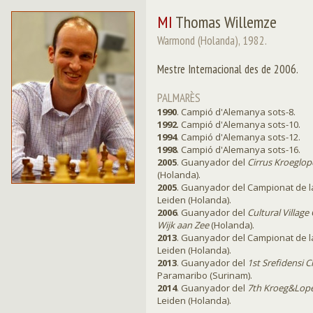
MI
Thomas Willemze
Warmond (Holanda), 1982.
Mestre Internacional des de 2006.
PALMARÈS
1990
. Campió d'Alemanya sots-8.
1992
. Campió d'Alemanya sots-10.
1994
. Campió d'Alemanya sots-12.
1998
. Campió d'Alemanya sots-16.
2005
. Guanyador del
Cirrus Kroeglo
(Holanda).
2005
. Guanyador del Campionat de l
Leiden (Holanda).
2006
. Guanyador del
Cultural Villag
Wijk aan Zee
(Holanda).
2013
. Guanyador del Campionat de l
Leiden (Holanda).
2013
. Guanyador del
1st Srefidensi
Paramaribo (Surinam).
2014
. Guanyador del
7th Kroeg&Lop
Leiden (Holanda).